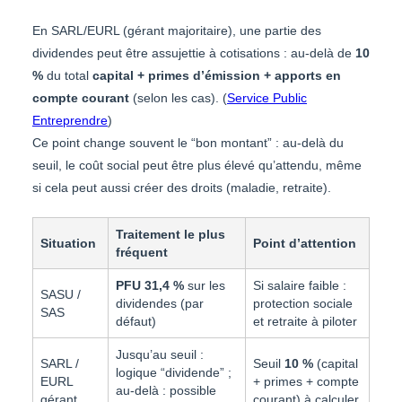
En SARL/EURL (gérant majoritaire), une partie des
dividendes peut être assujettie à cotisations : au-delà de
10
%
du total
capital + primes d’émission + apports en
compte courant
(selon les cas). (
Service Public
Entreprendre
)
Ce point change souvent le “bon montant” : au-delà du
seuil, le coût social peut être plus élevé qu’attendu, même
si cela peut aussi créer des droits (maladie, retraite).
Traitement le plus
Situation
Point d’attention
fréquent
PFU 31,4 %
sur les
Si salaire faible :
SASU /
dividendes (par
protection sociale
SAS
défaut)
et retraite à piloter
Jusqu’au seuil :
SARL /
Seuil
10 %
(capital
logique “dividende” ;
EURL
+ primes + compte
au-delà : possible
gérant
courant) à calculer