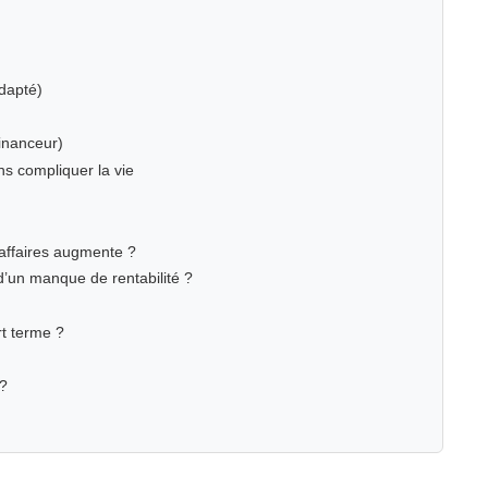
adapté)
financeur)
ns compliquer la vie
’affaires augmente ?
’un manque de rentabilité ?
rt terme ?
 ?