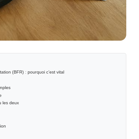
tion (BFR) : pourquoi c’est vital
imples
e
ou les deux
tion