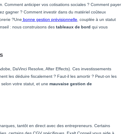
ion. Comment anticiper vos cotisations sociales ? Comment payer
llez gagner ? Comment investir dans du matériel coûteux
sorerie ?Une
bonne gestion prévisionnelle
, couplée à un statut
Conseil : nous construisons des
tableaux de bord
qui vous
es
dobe, DaVinci Resolve, After Effects). Ces investissements
ent les déduire fiscalement ? Faut-il les amortir ? Peut-on les
selon votre statut, et une
mauvaise gestion de
marques, tantôt en direct avec des entrepreneurs. Certains
lées, certains des CGV spécifiques. Exalt Conseil vous aide à