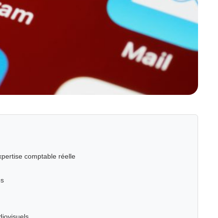
xpertise comptable réelle
es
diovisuels